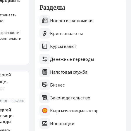
еформы в
Разделы
траивать
Новости экономики
ке
озрачности
Криптовалюты
овят власти
Курсы валют
Денежные переводы
Налоговая служба
Бизнес
Законодательство
08:10, 11.05.2026
Сергей
Кыргызча жаңылыктар
к вице-
далды
Инновации
ндөгү