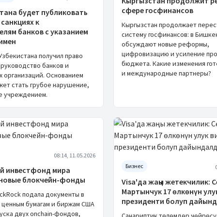
Кыргызстан продолжит р
сфере госфинансов
стана будет публиковать
 санкциях к
Кыргызстан продолжает перес
елям банков с указанием
систему госфинансов: в Бишке
 имен
обсуждают новые реформы,
цифровизацию и усиление пр
Узбекистана получил право
бюджета. Какие изменения гот
руководство банков и
и международные партнеры?
х организаций. Основанием
жет стать грубое нарушение,
е учреждением.
08:14, 11.05.2026
Бизнес
й инвестфонд мира
 новые блокчейн-фонды
Visa'да жаңы жетекчилик: 
Мартынчук 17 өлкөнүн улу
ackRock подала документы в
президенти болуп дайын
 ценным бумагам и биржам США
пуска двух onchain-фондов,
Санариптик төлөмдөр чөйрөсү