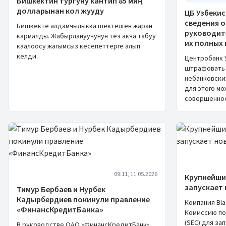
Бишкектин тургуну кантип 85 миң
долларынан кол жууду
ЦБ Узбеки
сведения о
Бишкекте алдамчылыкка шектелген жаран
руководит
кармалды. Жабырлануучунун тез акча табуу
их полных
каалоосу жагымсыз кесепеттерге алып
келди.
Центробанк 
штрафовать 
небанковски
для этого мо
совершенно
09:11, 11.05.2026
Крупнейши
запускает
Тимур Бербаев и Нурбек
Кадырбердиев покинули правление
Компания Bl
«ФинансКредитБанка»
Комиссию по
(SEC) для за
В руководстве ОАО «ФинансКредитБанк»