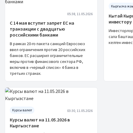
Кыргызча жаң
05:38, 11.05.2026
Кытай Кыр
инвестору
С 14 мая вступит запрет ЕС на
транзакции с двадцатью
Инвесторлор
российскими банками
сала башташ
келген инве
В рамках 20-го пакета санкций Евросоюз
ввел ограничения против 20 российских
банков. ЕС расширил ограничительные
меры против финансового сектора РФ,
включив в «черный список» 4 банка в
третьих странах.
Курсы валют
03:30, 11.05.2026
Курсы валют на 11.05.2026 в
Кыргызстане