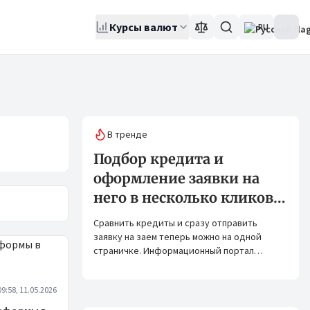
Курсы валют
RU
В тренде
Подбор кредита и
оформление заявки на
него в несколько кликов:
Banks.kg и Bank.kg стали
Сравнить кредиты и сразу отправить
партнерами
заявку на заем теперь можно на одной
страничке. Информационный портал
Banks.kg и сервис Bank.kg объединяют
возможности, чтобы кыргызстанцам было
09:58, 11.05.2026
еще проще оформлять кредиты.