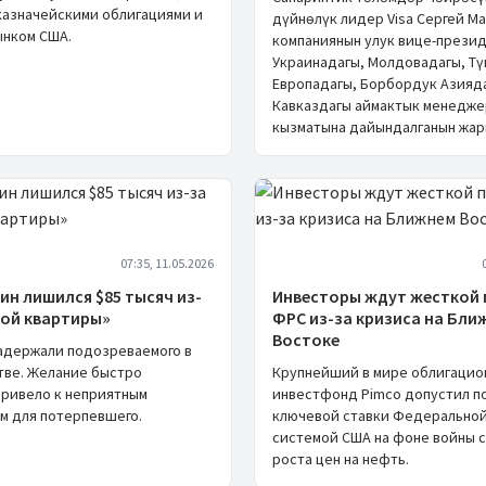
 казначейскими облигациями и
дүйнөлүк лидер Visa Сергей М
нком США.
компаниянын улук вице-прези
Украинадагы, Молдовадагы, Т
Европадагы, Борбордук Азияд
Кавказдагы аймактык менедж
кызматына дайындалганын жар
07:35, 11.05.2026
н лишился $85 тысяч из-
Инвесторы ждут жесткой
ной квартиры»
ФРС из-за кризиса на Бли
Востоке
адержали подозреваемого в
ве. Желание быстро
Крупнейший в мире облигацио
привело к неприятным
инвестфонд Pimco допустил 
м для потерпевшего.
ключевой ставки Федерально
системой США на фоне войны с
роста цен на нефть.