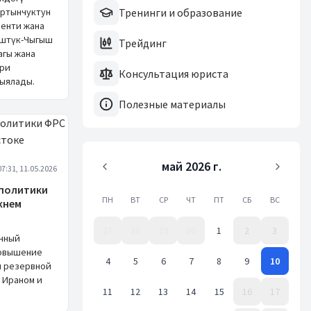
артынчуктун
Тренинги и образование
денти жана
үштүк-Чыгыш
Трейдинг
агы жана
ери
Консультация юриста
ыялады.
Полезные материалы
май 2026 г.
07:31, 11.05.2026
 политики
ПН
ВТ
СР
ЧТ
ПТ
СБ
ВС
жнем
27
28
29
30
1
2
3
нный
повышение
4
5
6
7
8
9
10
й резервной
 Ираном и
11
12
13
14
15
16
17