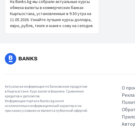
На Banks.kg мы собрали актуальные курсы
обмена валюты в коммерческих банках
Кыргызстана, установленные в 9:30 утра на
11.05.2026. Узнайте лучшие курсы доллара,
евро, рубля, тенге и юаня к сому на сегодня.
Актуальная информация по банковским продуктам
О про
в Кыргызстане. Курс валют в Бишкеке. Сравнение
Рекла
кредитов и депозитов.
Информация портала Banks.kg носит
Полит
исключительно информационный характер и ни
Обрат
при каких условиях не является публичной офертой.
Прило
Авто