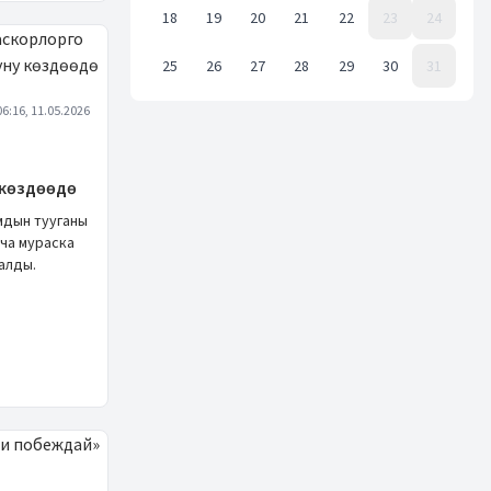
18
19
20
21
22
23
24
25
26
27
28
29
30
31
Event Date, май 2026 г.
06:16, 11.05.2026
 көздөөдө
мдын тууганы
ча мураска
алды.