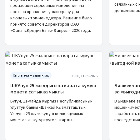
связанных с
произошли серьезные изменения: из
денежным ры
состава правления ушли сразу два
ключевых топ-менеджера. Решение было
принято советом директоров ОАО
«ФинансКредитБанк» 9 апреля 2026 года.
Кыргызча жаңылыктар
08:06, 11.05.2026
ШКУнун 25 жылдыгына карата күмүш
Бишкекчани
монета сатыкка чыкты
за «выгод
Бүгүн, 11-майда Кыргыз Республикасынын
В Бишкеке з
Улуттук банкы «Шанхай Кызматташтык
мошенничест
Уюмуна 25 жыл» күмүш коллекциялык
заработать 
монетасын жүгүртүүгө чыгарды.
последствия