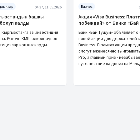
ылыктар
Бизнес
04:37, 11.05.2026
гызстандын башкы
Акция «Visa Business: Плати
 болуп калды
побеждай» от Банка «Бай
 Кыргызстанга аз инвестиция
Банк «Бай Тушум» объявляет о
ты. Өзгөчө КМШ өлкөлөрүнөн
новой акции для держателей к
стициялар көп кыскарды.
Business. В рамках акции пре
смогут ежемесячно выигрывать
Pro, а главный приз - незабыва
путешествие на двоих на Маль