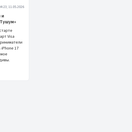
04:23, 11.05.2026
 и
 Тушум»
 старте
арт Visa
дприниматели
 iPhone 17
емое
дивы.