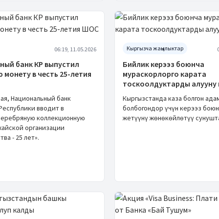
Кыргызча жаңылыктар
06:19, 11.05.2026
ный банк КР выпустил
Бийлик керээз боюнча
 монету в честь 25-летия
мураскорлорго карата
тоскоолдуктарды алууну
мая, Национальный банк
Кыргызстанда каза болгон ада
Республики вводит в
болбогондор үчүн керээз боюн
серебряную коллекционную
жетүүнү жөнөкөйлөтүү сунушт
хайской организации
ва - 25 лет».