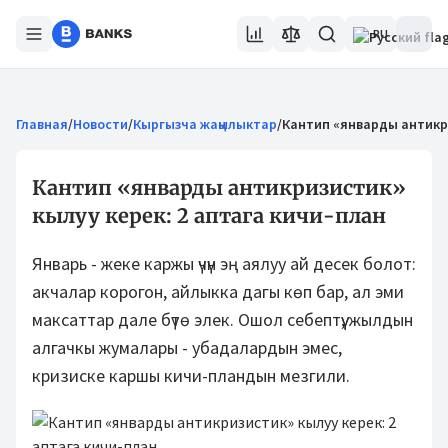
RU
Главная
/
Новости
/
Кыргызча жаңылыктар
/
Кантип «январды антикри
Кантип «январды антикризистик»
кылуу керек: 2 аптага кичи-план
Январь - жеке каржы үчүн эң аялуу ай десек болот:
акчалар корогон, айлыкка дагы көп бар, ал эми
максаттар дале бүтө элек. Ошол себептүү, жылдын
алгачкы жумалары - убадалардын эмес,
кризиске каршы кичи-пландын мезгили.