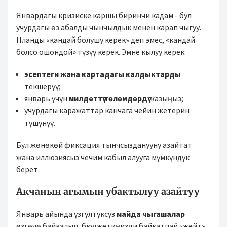
Январдагы кризиске каршы биринчи кадам - бул
учурдагы өз абалды чынчылдык менен карап чыгуу.
Планды «кандай болушу керек» деп эмес, «кандай
болсо ошондой» түзүү керек. Эмне кылуу керек:
эсептеги жана картадагы калдыктарды
текшерүү;
январь үчүн
милдеттүү төлөмдөрдү
жазыңыз;
учурдагы каражаттар канчага чейин жетерин
түшүнүү.
Бул жөнөкөй фиксация тынчсызданууну азайтат
жана иллюзиясыз чечим кабыл алууга мүмкүндүк
берет.
Акчанын агымын убактылуу азайтуу
Январь айында үзгүлтүксүз
майда чыгашалар
өзгөчө байкалып, бюджетиңизди байкатпай «жейт».