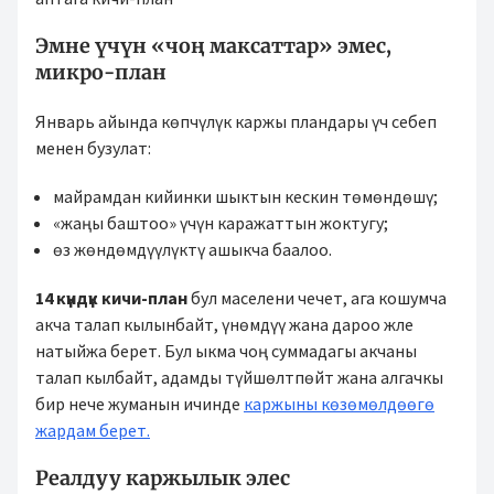
Эмне үчүн «чоң максаттар» эмес,
микро-план
Январь айында көпчүлүк каржы пландары үч себеп
менен бузулат:
майрамдан кийинки шыктын кескин төмөндөшү;
«жаңы баштоо» үчүн каражаттын жоктугу;
өз жөндөмдүүлүктү ашыкча баалоо.
14 күндүк кичи-план
бул маселени чечет, ага кошумча
акча талап кылынбайт, үнөмдүү жана дароо жле
натыйжа берет. Бул ыкма чоң суммадагы акчаны
талап кылбайт, адамды түйшөлтпөйт жана алгачкы
бир нече жуманын ичинде
каржыны көзөмөлдөөгө
жардам берет.
Реалдуу каржылык элес