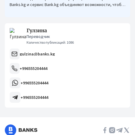
Banks.kg и сервис Bank.kg объединяют возможности, чтобы
кыргызстанцам было еще проще оформлять кредиты.
Гулзина
Переводчик
Количество публикаций: 1086
gulzina@banks.kg
+996555204444
+996555204444
+996555204444