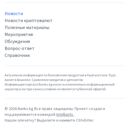
Новости
Новости криптовалют
Полезные материалы
Мероприятия
Обсуждения
Вопрос-ответ
Справочник
Актуальная информация по банковским продуктам в Кыргызстане. Курс
валют в Бишкеке. Сравнение кредитов и депозитов.
Информация портала Banks.kg носит исключительно информационный
характер и ни при каких условиях не является публичной офертой.
©
2026
Banks.kg Все права защищены. Проект создан и
поддерживается командой
Intelliants
.
Нашли опечатку? Выделите и нажмите Ctrl+Enter.