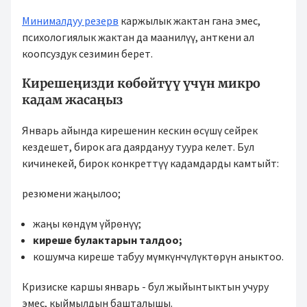
Минималдуу резерв
каржылык жактан гана эмес,
психологиялык жактан да маанилүү, анткени ал
коопсуздук сезимин берет.
Кирешеңизди көбөйтүү үчүн микро
кадам жасаңыз
Январь айында кирешенин кескин өсүшү сейрек
кездешет, бирок ага даярдануу туура келет. Бул
кичинекей, бирок конкреттүү кадамдарды камтыйт:
резюмени жаңылоо;
жаңы көндүм үйрөнүү;
киреше булактарын талдоо;
кошумча киреше табуу мүмкүнчүлүктөрүн аныктоо.
Кризиске каршы январь - бул жыйынтыктын учуру
эмес, кыймылдын башталышы.