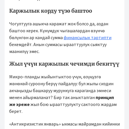
Каржылык корду түзө баштоо
Чогултууга ашыкча каражат жок болсо да, аздан
баштоо керек. Күнүмдүк чыгашалардан өзүнчө
бөлүнгөн ар кандай сумма
финансылык тартипти
бекемдейт. Анын суммасы ырааттуулук сыяктуу
маанилүү эмес.
Жыл үчүн каржылык чечимди бекитүү
Микро-планды жыйынтыктоо үчүн, өзүңүзгө
жөнөкөй суроону берүү пайдалуу: бул жылы сиздин
акчаңызды башкаруу мурункуга караганда эмнеси
менен айырмаланат? Бир так аныкталган
принцип
же эреже
жыл бою ырааттуулукту сактоого жардам
берет.
«Антикризистик январь» ыкмасы майрамдан кийинки