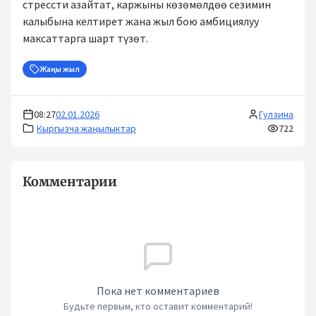
стрессти азайтат, каржыны көзөмөлдөө сезимин
калыбына келтирет жана жыл бою амбициялуу
максаттарга шарт түзөт.
Жаңы жыл
08:27
02.01.2026
Гулзина
Кыргызча жаңылыктар
722
Комментарии
Пока нет комментариев
Будьте первым, кто оставит комментарий!