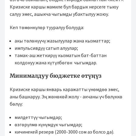
Кризиске каршы мамиле бул бардык нерсеге тыюу
салуу эмес, ашыкча чыгымды убактылуу жоюу.
Кеп төмөнкүлөр тууралуу болууда:
акы төлөнүүчү жазылуулар жана кызматтар;
импульсивдүү сатып алуулар;
тамак-аш жеткирүү кызматын бат-баттан
колдонуу жана күтүлбөгөн чыгымдар.
Минималдуу бюджетке өтүңүз
Кризиске каршы январь каражатты үнөмдөө эмес,
аны башкаруу. Эң жөнөкөй жолу - акчаны үч бөлүккө
бөлүү:
милдеттүү чыгымдар;
өзгөрүлмө күнүмдүк чыгымдар;
кичинекей резерв (2000-3000 сом аз болсо да).