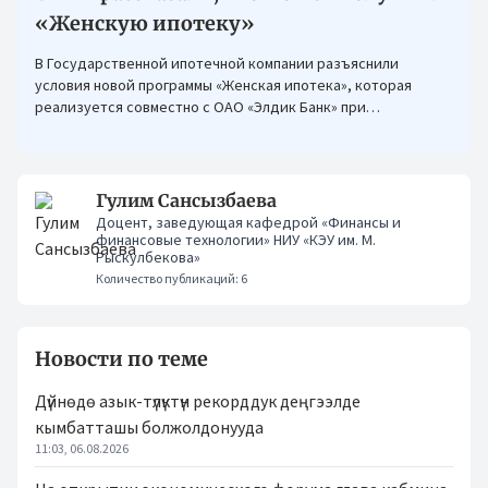
«Женскую ипотеку»
В Государственной ипотечной компании разъяснили
условия новой программы «Женская ипотека», которая
реализуется совместно с ОАО «Элдик Банк» при
финансировании Азиатского банка развития (АБР).
Гулим Сансызбаева
Доцент, заведующая кафедрой «Финансы и
финансовые технологии» НИУ «КЭУ им. М.
Рыскулбекова»
Количество публикаций: 6
Новости по теме
Дүйнөдө азык-түлүктүн рекорддук деңгээлде
кымбатташы болжолдонууда
11:03, 06.08.2026