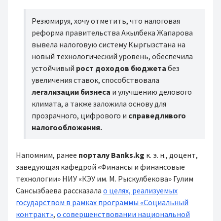
Резюмируя, хочу отметить, что налоговая
реформа правительства Акылбека Жапарова
вывела налоговую систему Кыргызстана на
новый технологический уровень, обеспечила
устойчивый
рост доходов бюджета
без
увеличения ставок, способствовала
легализации бизнеса
и улучшению делового
климата, а также заложила основу для
прозрачного, цифрового и
справедливого
налогообложения.
Напомним, ранее
порталу Banks.kg
к. э. н., доцент,
заведующая кафедрой «Финансы и финансовые
технологии» НИУ «КЭУ им. М. Рыскулбекова» Гулим
Сансызбаева рассказала
о целях, реализуемых
государством в рамках программы «Социальный
контракт»
,
о совершенствовании национальной