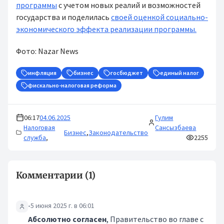
программы
с учетом новых реалий и возможностей
государства и поделилась
своей оценкой социально-
экономического эффекта реализации программы.
Фото: Nazar News
инфляция
бизнес
госбюджет
единый налог
фискально-налоговая реформа
06:17
04.06.2025
Гулим
Налоговая
Сансызбаева
Бизнес
,
Законодательство
служба
,
2255
Комментарии (1)
•
5 июня 2025 г. в 06:01
Абсолютно согласен
, Правительство во главе с