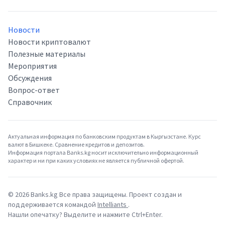
Новости
Новости криптовалют
Полезные материалы
Мероприятия
Обсуждения
Вопрос-ответ
Справочник
Актуальная информация по банковским продуктам в Кыргызстане. Курс
валют в Бишкеке. Сравнение кредитов и депозитов.
Информация портала Banks.kg носит исключительно информационный
характер и ни при каких условиях не является публичной офертой.
©
2026
Banks.kg Все права защищены. Проект создан и
поддерживается командой
Intelliants
.
Нашли опечатку? Выделите и нажмите Ctrl+Enter.