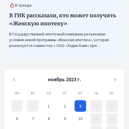
В тренде
В ГИК рассказали, кто может получить
«Женскую ипотеку»
В Государственной ипотечной компании разъяснили
условия новой программы «Женская ипотека», которая
реализуется совместно с ОАО «Элдик Банк» при
финансировании Азиатского банка развития (АБР).
ноябрь 2023 г.
ПН
ВТ
СР
ЧТ
ПТ
СБ
ВС
30
31
1
2
3
4
5
6
7
8
9
10
11
12