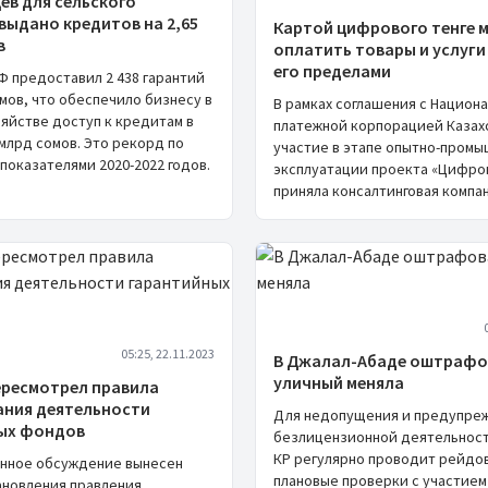
цев для сельского
выдано кредитов на 2,65
Картой цифрового тенге 
в
оплатить товары и услуги 
его пределами
ГФ предоставил 2 438 гарантий
омов, что обеспечило бизнесу в
В рамках соглашения с Национ
зяйстве доступ к кредитам в
платежной корпорацией Казах
млрд сомов. Это рекорд по
участие в этапе опытно-пром
показателями 2020-2022 годов.
эксплуатации проекта «Цифро
приняла консалтинговая компани
05:25, 22.11.2023
В Джалал-Абаде оштрафо
уличный меняла
ересмотрел правила
ания деятельности
Для недопущения и предупре
ых фондов
безлицензионной деятельност
КР регулярно проводит рейдо
нное обсуждение вынесен
плановые проверки с участием
ановления правления