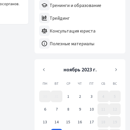
осорганов.
Тренинги и образование
Трейдинг
Консультация юриста
Полезные материалы
ноябрь 2023 г.
ПН
ВТ
СР
ЧТ
ПТ
СБ
ВС
30
31
1
2
3
4
5
6
7
8
9
10
11
12
13
14
15
16
17
18
19