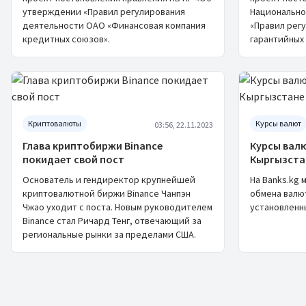
утверждении «Правил регулирования
Национально
деятельности ОАО «Финансовая компания
«Правил рег
кредитных союзов».
гарантийных
Криптовалюты
Курсы валют
03:56, 22.11.2023
Глава криптобиржи Binance
Курсы валю
покидает свой пост
Кыргызста
Основатель и гендиректор крупнейшей
На Banks.kg 
криптовалютной биржи Binance Чанпэн
обмена валют
Чжао уходит с поста. Новым руководителем
установленны
Binance стал Ричард Тенг, отвечающий за
региональные рынки за пределами США.