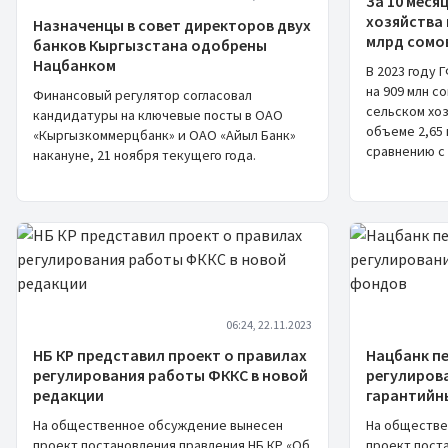
За 10 меся
хозяйства 
Назначенцы в совет директоров двух
млрд сомо
банков Кыргызстана одобрены
Нацбанком
В 2023 году 
на 909 млн с
Финансовый регулятор согласовал
сельском хо
кандидатуры на ключевые посты в ОАО
объеме 2,65 
«Кыргызкоммерцбанк» и ОАО «Айыл Банк»
сравнению с 
накануне, 21 ноября текущего года.
06:24, 22.11.2023
НБ КР представил проект о правилах
Нацбанк п
регулирования работы ФККС в новой
регулиров
редакции
гарантийн
На общественное обсуждение вынесен
На обществе
проект постановления правления НБ КР «Об
проект пост