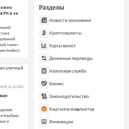
Разделы
можно
в РК и за
Новости экономики
альной
Криптовалюты
стана
ышленной
вой тенге»
Курсы валют
я Axellect.
Денежные переводы
Налоговая служба
Бизнес
04:26, 22.11.2023
ван
Законодательство
Кыргызча жаңылыктар
ждения
и Нацбанк
вые и
Инновации