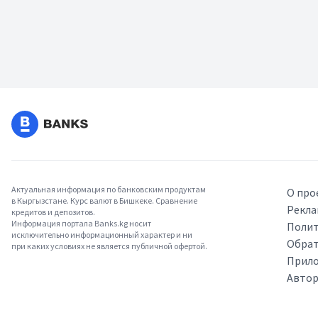
Актуальная информация по банковским продуктам
О про
в Кыргызстане. Курс валют в Бишкеке. Сравнение
Рекла
кредитов и депозитов.
Информация портала Banks.kg носит
Полит
исключительно информационный характер и ни
Обрат
при каких условиях не является публичной офертой.
Прило
Авто