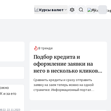
Курсы валют
RU
В тренде
Подбор кредита и
оформление заявки на
него в несколько кликов:
Banks.kg и Bank.kg стали
Сравнить кредиты и сразу отправить
партнерами
заявку на заем теперь можно на одной
страничке. Информационный портал
Banks.kg и сервис Bank.kg объединяют
возможности, чтобы кыргызстанцам было
еще проще оформлять кредиты.
08:22, 22.11.2023