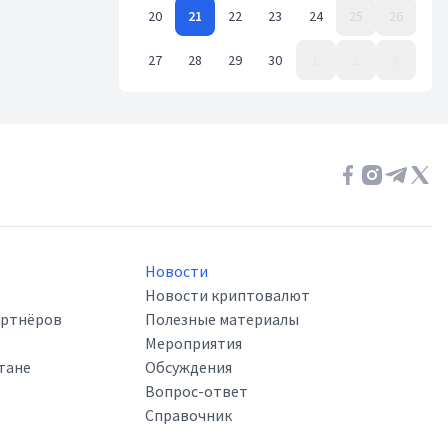
20
21
22
23
24
25
26
27
28
29
30
1
2
3
Event Date, ноябрь 2023 г.
Новости
Новости криптовалют
артнёров
Полезные материалы
Мероприятия
тане
Обсуждения
Вопрос-ответ
Справочник