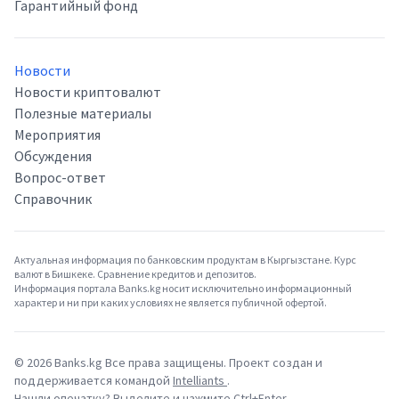
Гарантийный фонд
Новости
Новости криптовалют
Полезные материалы
Мероприятия
Обсуждения
Вопрос-ответ
Справочник
Актуальная информация по банковским продуктам в Кыргызстане. Курс
валют в Бишкеке. Сравнение кредитов и депозитов.
Информация портала Banks.kg носит исключительно информационный
характер и ни при каких условиях не является публичной офертой.
©
2026
Banks.kg Все права защищены. Проект создан и
поддерживается командой
Intelliants
.
Нашли опечатку? Выделите и нажмите Ctrl+Enter.