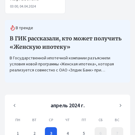
03:00, 04.04.2024
В тренде
В ГИК рассказали, кто может получить
«Женскую ипотеку»
В Государственной ипотечной компании разъяснили
условия новой программы «Женская ипотека», которая
реализуется совместно с ОАО «Элдик Банк» при
финансировании Азиатского банка развития (АБР).
апрель 2024 г.
ПН
ВТ
СР
ЧТ
ПТ
СБ
ВС
1
2
3
4
5
6
7