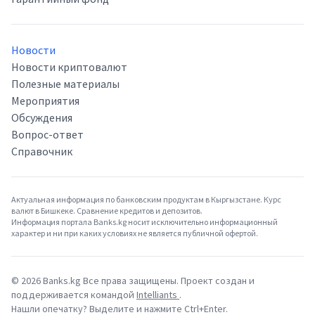
Новости
Новости криптовалют
Полезные материалы
Мероприятия
Обсуждения
Вопрос-ответ
Справочник
Актуальная информация по банковским продуктам в Кыргызстане. Курс
валют в Бишкеке. Сравнение кредитов и депозитов.
Информация портала Banks.kg носит исключительно информационный
характер и ни при каких условиях не является публичной офертой.
©
2026
Banks.kg Все права защищены. Проект создан и
поддерживается командой
Intelliants
.
Нашли опечатку? Выделите и нажмите Ctrl+Enter.