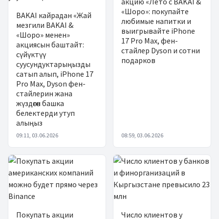
акцию «Лето с BAKAI &
«Шоро»: покупайте
BAKAI кайрадан «Жай
любимые напитки и
мезгили BAKAI &
выигрывайте iPhone
«Шоро» менен»
17 Pro Max, фен-
акциясын баштайт:
стайлер Dyson и сотни
сүйүктүү
подарков
суусундуктарыңызды
сатып алып, iPhone 17
Pro Max, Dyson фен-
стайлерин жана
жүздөгөн башка
белектерди утуп
алыңыз
09:11, 03.06.2026
08:59, 03.06.2026
Покупать акции
Число клиентов у