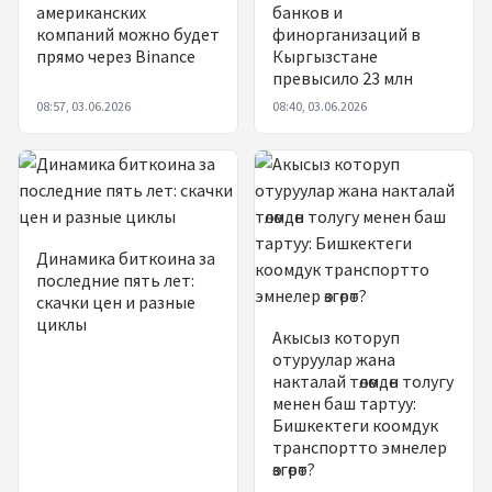
американских
банков и
компаний можно будет
финорганизаций в
прямо через Binance
Кыргызстане
превысило 23 млн
08:57, 03.06.2026
08:40, 03.06.2026
Динамика биткоина за
последние пять лет:
скачки цен и разные
циклы
Акысыз которуп
отуруулар жана
накталай төлөмдөн толугу
менен баш тартуу:
Бишкектеги коомдук
транспортто эмнелер
өзгөрөт?