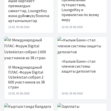
ишке киргизет:
путешествия,
премиалдык
LoungeKey и
саякаттар, LoungeKey
привилегии по всему
жана дүйнө жүзү боюнча
миру
артыкчылыктар
12:43, 03.06.2026
12:30, 03.06.2026
«Кылым Банк» стал
членом системы
VI Международный
защиты депозитов
ПЛАС-Форум Digital
Uzbekistan собрал 2
600 участников из 38
стран
12:02, 03.06.2026
10:42, 03.06.2026