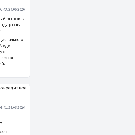
03:43, 29.06.2026
ый рынок к
андартов
ег
ционального
 Медет
у с
тежных
ий.
05:41, 26.06.2026
о
жает