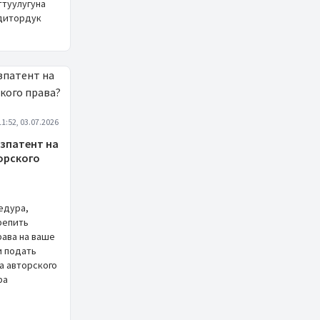
ттуулугуна
удитордук
11:52, 03.07.2026
ызпатент на
орского
едура,
репить
ава на ваше
и подать
а авторского
ра