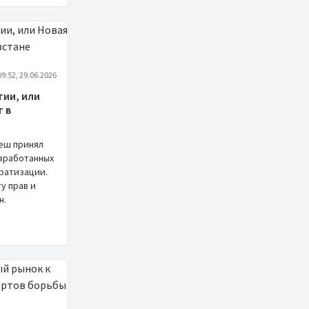
09:52, 29.06.2026
ии, или
г в
неш принял
азработанных
ратизации.
у прав и
н.