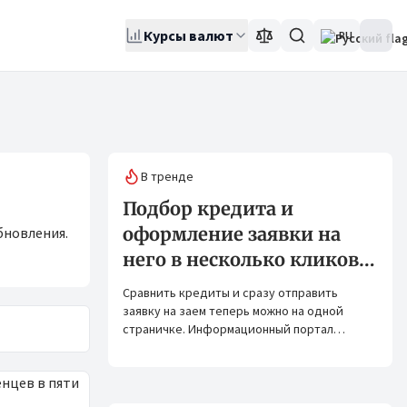
Курсы валют
RU
В тренде
Подбор кредита и
оформление заявки на
бновления.
него в несколько кликов:
Banks.kg и Bank.kg стали
Сравнить кредиты и сразу отправить
партнерами
заявку на заем теперь можно на одной
страничке. Информационный портал
Banks.kg и сервис Bank.kg объединяют
возможности, чтобы кыргызстанцам было
еще проще оформлять кредиты.