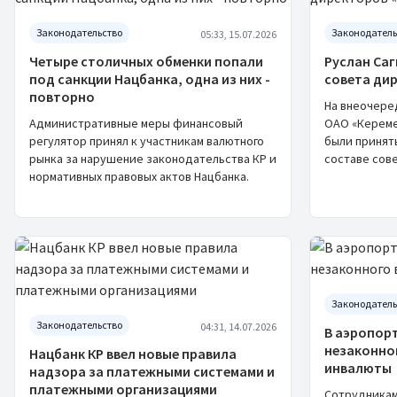
Законодательство
Законодатель
05:33, 15.07.2026
Четыре столичных обменки попали
Руслан Саг
под санкции Нацбанка, одна из них -
совета ди
повторно
На внеочере
Административные меры финансовый
ОАО «Кереме
регулятор принял к участникам валютного
были принят
рынка за нарушение законодательства КР и
составе сов
нормативных правовых актов Нацбанка.
Законодатель
Законодательство
04:31, 14.07.2026
В аэропор
незаконно
Нацбанк КР ввел новые правила
инвалюты
надзора за платежными системами и
платежными организациями
Сотрудникам