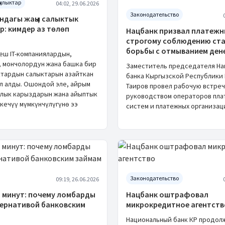
ылыктар
04:02, 29.06.2026
Законодательство
ндагы жаңы салыктык
р: кимдер аз төлөп
Нацбанк призвал платежн
строгому соблюдению ст
борьбы с отмыванием ден
еш IT-компаниялардын,
 мончолордун жана башка бир
Заместитель председателя На
ктардын салыктарын азайткан
банка Кыргызской Республики
л алды. Ошондой эле, айрым
Таиров провел рабочую встреч
лык карыздарын жана айыптык
руководством операторов пла
кечүү мүмкүнчүлүгүнө ээ
систем и платежных организац
Законодательство
09:19, 26.06.2026
5 минут: почему ломбарды
Нацбанк оштрафовал
тернативой банковским
микрокредитное агентств
Национальный банк КР продол