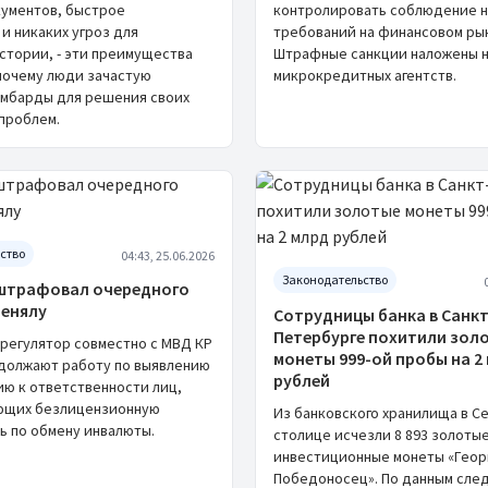
ументов, быстрое
контролировать соблюдение 
и никаких угроз для
требований на финансовом ры
стории, - эти преимущества
Штрафные санкции наложены н
почему люди зачастую
микрокредитных агентств.
мбарды для решения своих
проблем.
ство
04:43, 25.06.2026
Законодательство
штрафовал очередного
менялу
Сотрудницы банка в Санкт
Петербурге похитили зол
регулятор совместно с МВД КР
монеты 999-ой пробы на 2
одолжают работу по выявлению
рублей
ию к ответственности лиц,
ющих безлицензионную
Из банковского хранилища в С
ь по обмену инвалюты.
столице исчезли 8 893 золоты
инвестиционные монеты «Геор
Победоносец». По данным след