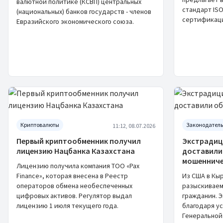
валютной политике (КСВП) центральных
стандарт ISO
(национальных) банков государств - членов
сертификаци
Евразийского экономического союза.
Криптовалюты
Законодатель
11:12, 08.07.2026
Первый криптообменник получил
Экстрадици
лицензию Нацбанка Казахстана
доставили
мошенниче
Лицензию получила компания ТОО «Pax
Finance», которая внесена в Реестр
Из США в Кы
операторов обмена необеспеченных
разыскиваем
цифровых активов. Регулятор выдал
гражданин. 
лицензию 1 июля текущего года.
благодаря у
Генеральной