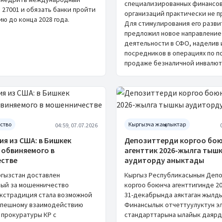
специализированных финансо
 27001 и обязать банки пройти
организаций практически не п
ю до конца 2028 года.
Для стимулирования его разви
предложил новое направление
деятельности в СФО, наделив 
посредников в операциях по п
продаже безналичной инвалют
ство
Кыргызча жаңылыктар
04:59, 07.07.2026
я из США: в Бишкек
Депозиттерди коргоо бо
 обвиняемого в
агенттик 2026-жылга тыш
стве
аудиторду аныктады
ргызстан доставлен
Кыргыз Республикасынын Деп
ый за мошенничество
коргоо боюнча агенттигинде 2
Экстрадиция стала возможной
31-декабрында аяктаган жылд
спешному взаимодействию
Финансылык отчеттуулуктун э
 прокуратуры КР с
стандарттарына ылайык даярд