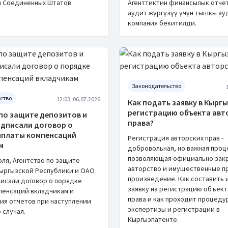
 Соединенных Штатов
Агенттиктин финансылык отче
аудит жүргүзүү үчүн тышкы а
компания бекитилди.
Законодательство
ство
12:03, 06.07.2026
Как подать заявку в Кырг
регистрацию объекта авт
по защите депозитов и
права?
одписали договор о
ыплаты компенсаций
Регистрация авторских прав -
м
добровольная, но важная проц
позволяющая официально зак
юля, Агентство по защите
авторство и имущественные пр
ыргызской Республики и ОАО
произведение. Как составить 
писали договор о порядке
заявку на регистрацию объект
пенсаций вкладчикам и
права и как проходит процеду
ия отчетов при наступлении
экспертизы и регистрации в
 случая.
Кыргызпатенте.