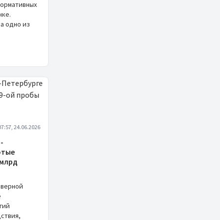
нормативных
нке.
а одно из
07:57, 24.06.2026
-
отые
 млрд
еверной
е
гий
ствия,