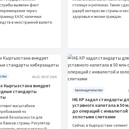
службы выявлен факт
столице и регионах. Такие сде
 перемещения через
ущерб интересам страны и нес
границу ЕАЭС наличных
здоровья и жизни граждан.
едств в иностранной валюте.
ство
06:23, 09.07.2026
ах Кыргызстана внедрят
Законодательство
дные стандарты
иты
НБ КР задал стандарты дл
уставного капитала в 50 
готовит масштабное
до операций с инвалютой 
требований по
золотыми слитками
ной безопасности для
х банков страны. Регулятор
Сейчас в Кыргызстане сегмент
внедрить международный