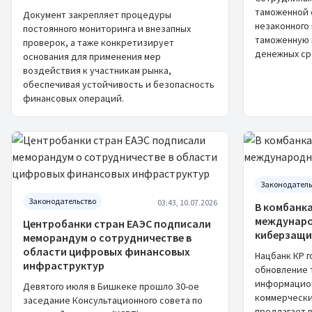
таможенной 
Документ закрепляет процедуры
незаконного
постоянного мониторинга и внезапных
таможенную 
проверок, а таже конкретизирует
денежных ср
основания для применения мер
воздействия к участникам рынка,
обеспечивая устойчивость и безопасность
финансовых операций.
Законодатель
Законодательство
03:43, 10.07.2026
В комбанк
междунаро
Центробанки стран ЕАЭС подписали
киберзащ
меморандум о сотрудничестве в
области цифровых финансовых
Нацбанк КР 
инфраструктур
обновление 
информацион
Девятого июля в Бишкеке прошло 30-ое
коммерчески
заседание Консультационного совета по
предлагает 