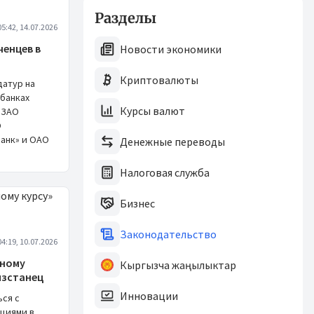
Разделы
05:42, 14.07.2026
ченцев в
Новости экономики
Криптовалюты
датур на
банках
Курсы валют
 ЗАО
О
анк» и ОАО
Денежные переводы
Налоговая служба
Бизнес
Законодательство
04:19, 10.07.2026
чному
Кыргызча жаңылыктар
ызстанец
Инновации
ся с
циями в