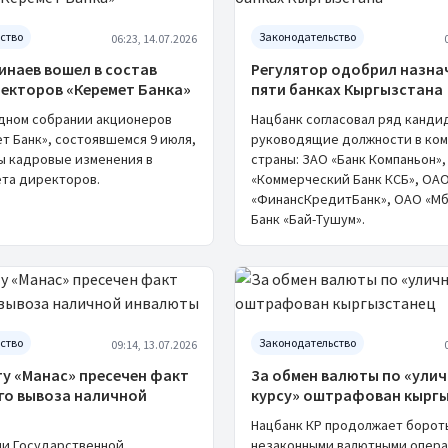
ство
Законодательство
06:23, 14.07.2026
инаев вошел в состав
Регулятор одобрил назна
ректоров «Керемет Банка»
пяти банках Кыргызстана
дном собрании акционеров
Нацбанк согласовал ряд канди
т Банк», состоявшемся 9 июля,
руководящие должности в ком
ы кадровые изменения в
страны: ЗАО «Банк Компаньон»,
ета директоров.
«Коммерческий Банк КСБ», ОА
«ФинансКредитБанк», ОАО «Мб
Банк «Бай-Тушум».
ство
Законодательство
09:14, 13.07.2026
ту «Манас» пресечен факт
За обмен валюты по «ули
го вывоза наличной
курсу» оштрафован кырг
Нацбанк КР продолжает бороть
и Государственной
незаконными валютными опера