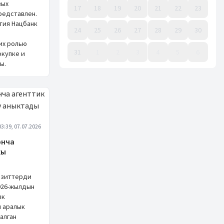
вых
17
18
19
20
21
22
23
редставлен.
тия Нацбанк
24
25
26
27
28
29
30
их ролью
31
1
2
3
4
5
6
окупке и
ы.
Event Date, август 2026 г.
03:39, 07.07.2026
юнча
кы
озиттерди
026-жылдын
ык
л аралык
алган