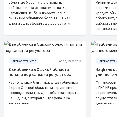
обменные бюро на юге страны на
Минимум док
соблюдение законодательства. За
оформление 
нарушения Нацбанк приостановил
кредитной и
лицензию обменного бюро в Оше на 15
объясняют, 
дней и оштрафовал еще две обменки.
выбирают ло
финансовых 
Законодательство
Законодатель
05:16, 25.06.2026
Две обменки в Ошской области
Нацбанк о
попали под санкции регулятора
уличного 
Национальный банк наказал два обменных
Финансовый 
бюро в Ошской области за нарушения
и ГНС КР пр
законодательства. Одна обменка закрыта
и привлечен
на 15 дней, а вторая оштрафована на 55
осуществля
тысяч сомов.
деятельност