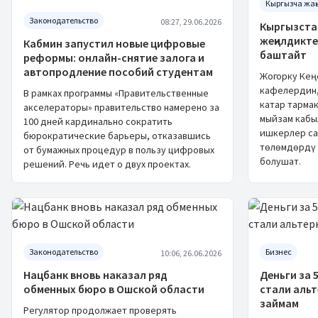
Кыргызча жаң
Законодательство
08:27, 29.06.2026
Кыргызста
жеңилдикте
Кабмин запустил новые цифровые
баштайт
реформы: онлайн-снятие залога и
автопродление пособий студентам
Жогорку Кең
кафелердин,
В рамках программы «Правительственные
катар тарма
акселераторы» правительство намерено за
мыйзам кабы
100 дней кардинально сократить
ишкерлер са
бюрократические барьеры, отказавшись
төлөмдөрдү 
от бумажных процедур в пользу цифровых
болушат.
решений. Речь идет о двух проектах.
Законодательство
Бизнес
10:06, 26.06.2026
Нацбанк вновь наказал ряд
Деньги за 
обменных бюро в Ошской области
стали аль
займам
Регулятор продолжает проверять