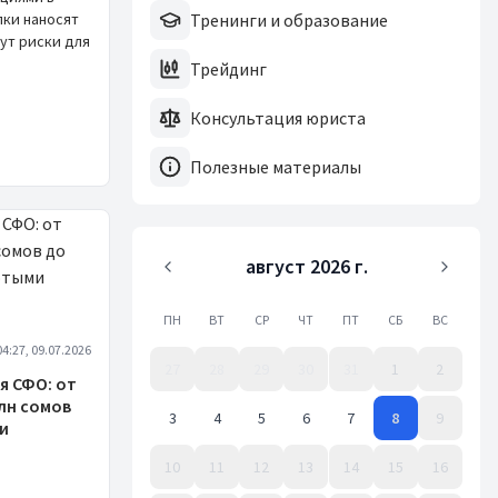
лки наносят
Тренинги и образование
ут риски для
Трейдинг
Консультация юриста
Полезные материалы
август 2026 г.
ПН
ВТ
СР
ЧТ
ПТ
СБ
ВС
04:27, 09.07.2026
27
28
29
30
31
1
2
я СФО: от
млн сомов
3
4
5
6
7
8
9
и
10
11
12
13
14
15
16