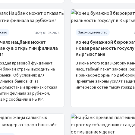
ство
Законодательство
04:29, 01.07.2026
учаях Нацбанк может
Конец бумажной бюрократ
банку в открытии филиала
Новая реальность госуслу
м?
Кыргызстане
создал правовой фундамент,
В июне этого года Жогорку Ке
 банкам страны выходить на
масштабный пакет законов, р
рынки. Об условиях для
в рамках реформы по дебюрок
лиалов банков КР за
Принятые законы усилят защит
ыргызстана и причинах отказа
интересов сотен тысяч гражда
рытии филиала за рубежом,
s.kg сообщили в НБ КР.