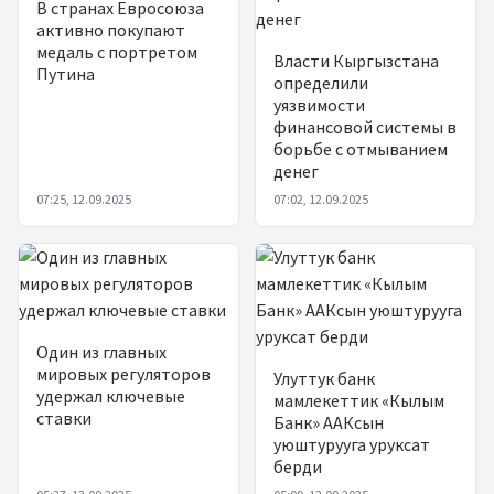
В странах Евросоюза
активно покупают
медаль с портретом
Власти Кыргызстана
Путина
определили
уязвимости
финансовой системы в
борьбе с отмыванием
денег
07:25, 12.09.2025
07:02, 12.09.2025
Один из главных
мировых регуляторов
Улуттук банк
удержал ключевые
мамлекеттик «Кылым
ставки
Банк» ААКсын
уюштурууга уруксат
берди