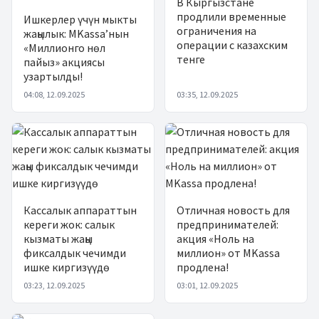
В Кыргызстане
продлили временные
Ишкерлер үчүн мыкты
ограничения на
жаңылык: MKassa’нын
операции с казахским
«Миллионго нөл
тенге
пайыз» акциясы
узартылды!
04:08, 12.09.2025
03:35, 12.09.2025
Кассалык аппараттын
Отличная новость для
кереги жок: салык
предпринимателей:
кызматы жаңы
акция «Ноль на
фиксалдык чечимди
миллион» от MKassa
ишке киргизүүдө
продлена!
03:23, 12.09.2025
03:01, 12.09.2025