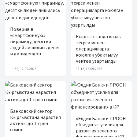
Поверив в
«смартфонную»
Кыргызстанда казак
пирамиду, десятки
теңгеси менен
людей лишились денег
операцияларга
и дивидендов
коюлган убактылуу
чектөө узартылды
11:38, 12.09.2025
11:12, 12.09.2025
Банковский сектор
Кыргызстана нарастил
«Элдик Банк» и ПРООН
активы до 1 трлн
объединят усилия для
сомов
развития зеленого
финансирования в КР