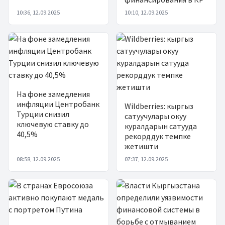
10:36, 12.09.2025
10:10, 12.09.2025
На фоне замедления
инфляции Центробанк
Wildberries: кыргыз
Турции снизил
сатуучулары окуу
ключевую ставку до
куралдарын сатууда
40,5%
рекорддук темпке
жетишти
08:58, 12.09.2025
07:37, 12.09.2025