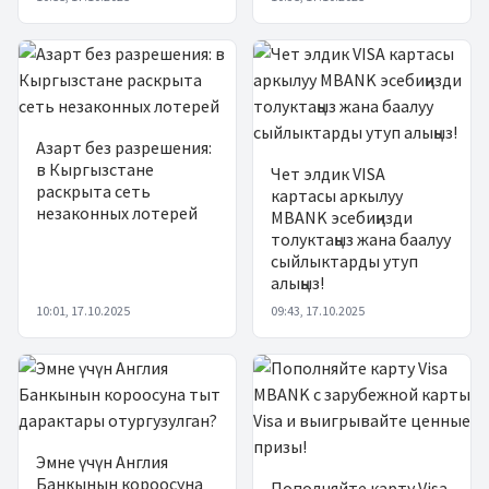
Азарт без разрешения:
в Кыргызстане
Чет элдик VISA
раскрыта сеть
картасы аркылуу
незаконных лотерей
MBANK эсебиңизди
толуктаңыз жана баалуу
сыйлыктарды утуп
алыңыз!
10:01, 17.10.2025
09:43, 17.10.2025
Эмне үчүн Англия
Банкынын короосуна
Пополняйте карту Visa