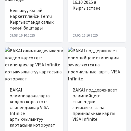
16.10.2025 в
Кыргызстане
Белгилүү кытай
маркетплейси Temu
Кыргызстанда салык
төлөй баштады
03:58, 16.10.2025
03:00, 16.10.2025
BAKAI
BAKAI поддерживает
олимпиадачыларга
олимпийцев:
колдоо көрсөтөт:
стипендии
стипендиялар VISA
зачисляются на
Infinite
премиальные карты
артыкчылыктуу
VISA Infinite
картасына которулат