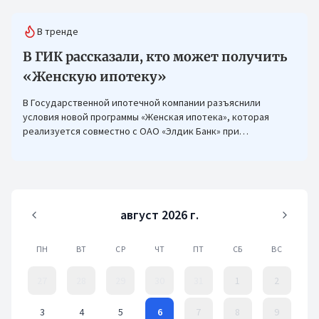
В тренде
В ГИК рассказали, кто может получить
«Женскую ипотеку»
В Государственной ипотечной компании разъяснили
условия новой программы «Женская ипотека», которая
реализуется совместно с ОАО «Элдик Банк» при
финансировании Азиатского банка развития (АБР).
август 2026 г.
ПН
ВТ
СР
ЧТ
ПТ
СБ
ВС
27
28
29
30
31
1
2
3
4
5
6
7
8
9