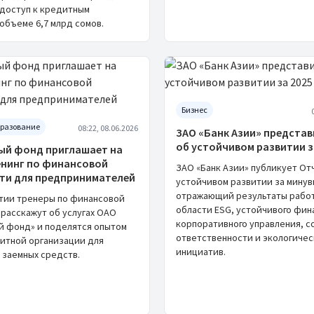
 доступ к кредитным
объеме 6,7 млрд сомов.
Бизнес
бразование
08:22, 08.06.2026
ЗАО «Банк Азии» предста
об устойчивом развитии з
ый фонд приглашает на
енинг по финансовой
ЗАО «Банк Азии» публикует От
ти для предпринимателей
устойчивом развитии за минув
отражающий результаты работ
тии тренеры по финансовой
области ESG, устойчивого фин
 расскажут об услугах ОАО
корпоративного управления, с
й фонд» и поделятся опытом
ответственности и экологичес
итной организации для
инициатив.
 заемных средств.