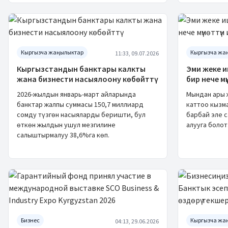
Кыргызча жаңылыктар
Кыргызча жа
11:33, 09.07.2026
Кыргызстандын банктары калкты
Эми жеке 
жана бизнести насыялоону көбөйттү
бир нече м
2026-жылдын январь-март айларында
Мындан ары 
банктар жалпы суммасы 150,7 миллиард
каттоо кызм
сомду түзгөн насыяларды беришти, бул
барбай эле c
өткөн жылдын ушул мезгилине
алууга болот
салыштырмалуу 38,6%га көп.
Бизнес
Кыргызча жа
04:13, 29.06.2026