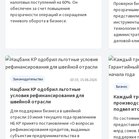
налоговых поступлений на 60%. Он
Проверки би
обеспечен за счет повышения
прозрачными
прозрачности операций и сокращения
представил
теневого оборота в бизнесе.
инструменты
технологии 
администрат
деловой кли
Законодательство
03:33, 15.06.2026
Бизнес
Нацбанк КР одобрил льготные
условия рефинансирования для
Каждый тре
швейной отрасли
производс
подвел ито
Для поддержки бизнеса в швейной
отрасли 10 июня текущего года правлением
По состояни
НБ КР принято постановление «О вопросах
предоставил 
рефинансирования кредитов, выданных
млрд сомов.
субъектам предпринимательства в
поддержке п