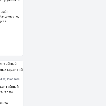
онлайн
Как думаете,
дка в
04:27, 15.06.2026
арантийный
зеленых
нента