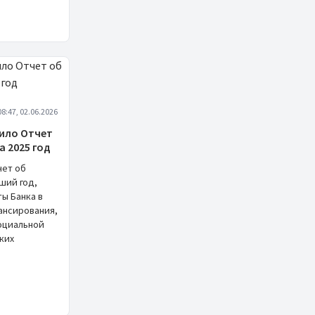
08:47, 02.06.2026
вило Отчет
а 2025 год
чет об
ший год,
ы Банка в
ансирования,
оциальной
ких