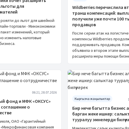
ики хочет расширить
 льготы для
Wildberries перечислила в
мателей
транш компенсаций: выпл
получили уже почти 100 т
 роялти до льгот для швейной
продавцов
нлайн-торговли - Минэкономики
 пакет изменений, который
После серии атак на логистич
но изменить налоговые
комплексы Wildberries продол
бизнеса.
поддерживать продавцов. Ком
объявила о втором этапе выпл
расширила меры помощи бизне
06:21, 28.07.2026
Кыргызча жаңылыктар
ый фонд и МФК «ОКСУС»
 соглашение о
Бир нече багытта бизнес 
естве
барган жеке ишкер: салык
тууралуу эмнелерди билүү к
7 июля, ОАО «Гарантийный
 «Микрофинансовая компания
Мамлекеттик салык кызматы Ba