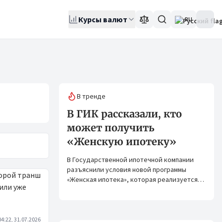
Курсы валют
RU
В тренде
В ГИК рассказали, кто
может получить
«Женскую ипотеку»
В Государственной ипотечной компании
разъяснили условия новой программы
«Женская ипотека», которая реализуется
совместно с ОАО «Элдик Банк» при
финансировании Азиатского банка
развития (АБР).
04:22, 31.07.2026