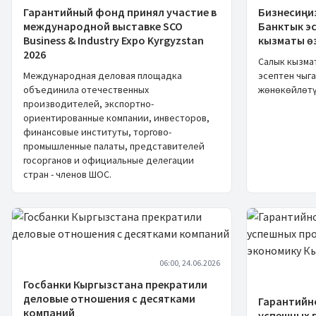
Гарантийный фонд принял участие в
Бизнесиңи
международной выставке SCO
Банктык э
Business & Industry Expo Kyrgyzstan
кызматы өз
2026
Салык кызма
Международная деловая площадка
эсептен чыга
объединила отечественных
жөнөкөйлөтү
производителей, экспортно-
ориентированные компании, инвесторов,
финансовые институты, торгово-
промышленные палаты, представителей
госорганов и официальные делегации
стран - членов ШОС.
06:00, 24.06.2026
Госбанки Кыргызстана прекратили
деловые отношения с десятками
Гарантийно
компаний
успешных 