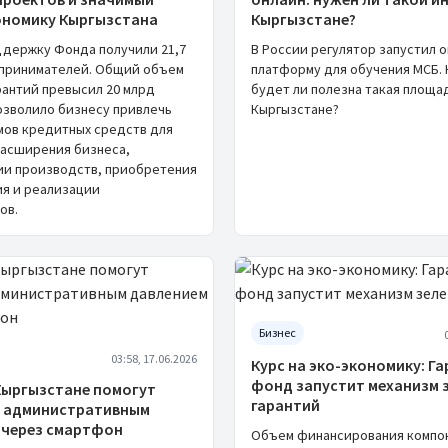
кономику Кыргызстана
Кыргызстане?
оддержку Фонда получили 21,7
В России регулятор запустил 
принимателей. Общий объем
платформу для обучения МСБ. 
рантий превысил 20 млрд
будет ли полезна такая площа
позволило бизнесу привлечь
Кыргызстане?
омов кредитных средств для
расширения бизнеса,
и производств, приобретения
я и реализации
ов.
Бизнес
03:58, 17.06.2026
Курс на эко-экономику: Г
фонд запустит механизм 
 Кыргызстане помогут
гарантий
с административным
 через смартфон
Объем финансирования компо