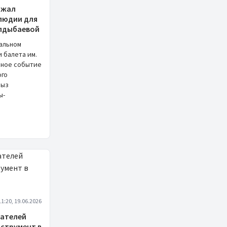
ржал
елюдии для
лдыбаевой
альном
 балета им.
ьное событие
ого
дыз
ы-
11:20, 19.06.2026
мателей
нструмент в