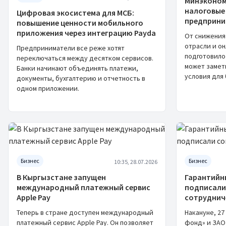
Минэконом
налоговые
Цифровая экосистема для МСБ:
предприни
повышение ценности мобильного
приложения через интеграцию Payda
От снижения
отрасли и о
Предприниматели все реже хотят
подготовило
переключаться между десятком сервисов.
может замет
Банки начинают объединять платежи,
условия для 
документы, бухгалтерию и отчетность в
одном приложении.
Бизнес
Бизнес
10:35, 28.07.2026
В Кыргызстане запущен
Гарантийн
международный платежный сервис
подписали
Apple Pay
сотруднич
Теперь в стране доступен международный
Накануне, 2
платежный сервис Apple Pay. Он позволяет
фонд» и ЗАО