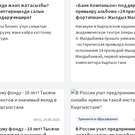
зди жаап жатасызбы?
«Банк Компаньон» подде
септериңизди салык
премьеру альбома «24 пр
дөрү текшерет
фортепиано» Жылдыз Ма
ты бизнес үчүн салыктык
Накануне в Кыргызском национ
рууну жана кайра каттоону
академическом театре оперы и
үдө.
А. Малдыбаева прошло уникал
- историческая премьера полн
исполнения 24 прелюдий Жыл
Малдыбаевой, первой женщин
композитора Кыргызстана.
Тренинги и образование
04:01, 24.06.2026
му фонду - 10 лет! Тысячи
В России учат предприни
проектов и значимый
онлайн: нужен ли такой и