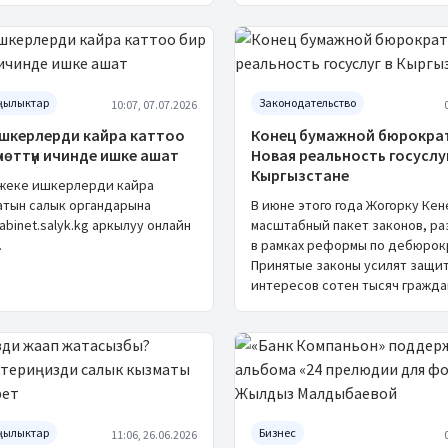
ңылыктар
Законодательство
10:07, 07.07.2026
ишкерлерди кайра каттоо
Конец бумажной бюрократ
үнөттүн ичинде ишке ашат
Новая реальность госуслу
Кыргызстане
жеке ишкерлерди кайра
атын салык органдарына
В июне этого года Жогорку Ке
abinet.salyk.kg аркылуу онлайн
масштабный пакет законов, р
.
в рамках реформы по дебюрок
Принятые законы усилят защит
интересов сотен тысяч гражда
ңылыктар
Бизнес
11:06, 26.06.2026