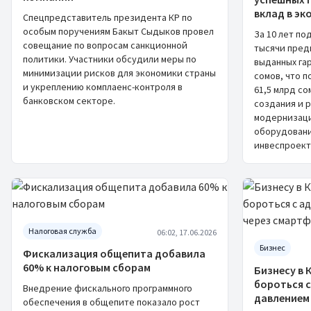
вклад в э
Спецпредставитель президента КР по
особым поручениям Бакыт Сыдыков провел
За 10 лет п
совещание по вопросам санкционной
тысячи пред
политики. Участники обсудили меры по
выданных га
минимизации рисков для экономики страны
сомов, что 
и укреплению комплаенс-контроля в
61,5 млрд с
банковском секторе.
создания и 
модернизаци
оборудовани
инвеспроект
Налоговая служба
06:02, 17.06.2026
Бизнес
Фискализация общепита добавила
60% к налоговым сборам
Бизнесу в
бороться 
Внедрение фискального программного
давлением
обеспечения в общепите показало рост