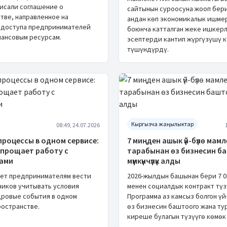
исали соглашение о
сайтынын суроосуна жооп бери
тве, направленное на
андан көп экономикалык ишме
 доступа предпринимателей
боюнча катталган жеке ишкер
нансовым ресурсам.
эсептерди кантип жүргүзүшү 
түшүндүрдү.
Кыргызча жаңылыктар
08:49, 24.07.2026
роцессы в одном сервисе:
7 миңден ашык үй-бүлө мам
упрощает работу с
тарабынан өз бизнесин б
ами
мүмкүнчүлүк алды
ает предпринимателям вести
2026-жылдын башынан бери 7 0
ников учитывать условия
менен социалдык контракт түз
дровые события в одном
Программа аз камсыз болгон ү
остранстве.
өз бизнесин баштоого жана ту
киреше булагын түзүүгө көмөк