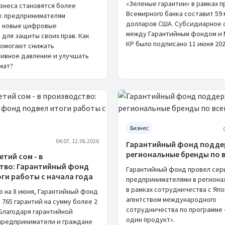
«Зеленые гарантии» в рамках 
знеса становятся более
Всемирного банка составит 59 
: предпринимателям
долларов США. Субсидиарное 
и новые цифровые
между Гарантийным фондом и
 для защиты своих прав. Как
КР было подписано 11 июня 202
помогают снижать
ивное давление и улучшать
мат?
Бизнес
04:07, 12.06.2026
Гарантийный фонд подд
региональные бренды по в
тий сом - в
тво: Гарантийный фонд
Гарантийный фонд провел сер
ги работы с начала года
предпринимателями в региона
в рамках сотрудничества с Яп
ю на 8 июня, Гарантийный фонд
агентством международного
765 гарантий на сумму более 2
сотрудничества по программе 
 Благодаря гарантийной
один продукт».
редприниматели и граждане