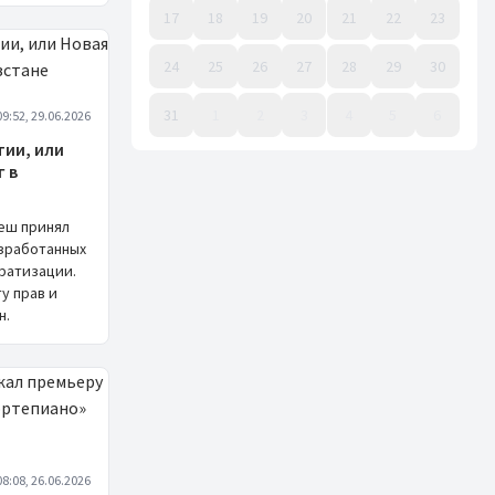
17
18
19
20
21
22
23
24
25
26
27
28
29
30
31
1
2
3
4
5
6
09:52, 29.06.2026
Event Date, август 2026 г.
ии, или
г в
неш принял
азработанных
ратизации.
у прав и
н.
08:08, 26.06.2026