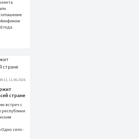
проекта
млн
соглашение
 Минфином
6 года.
08:11, 11.06.2026
ержит
сей стране
ию встреч с
х республики
онским
«Одно село -