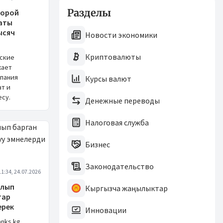
Разделы
торой
аты
ысяч
Новости экономики
Криптовалюты
еские
жает
пания
Курсы валют
ат и
су.
Денежные переводы
Налоговая служба
Бизнес
Законодательство
11:34, 24.07.2026
алып
Кыргызча жаңылыктар
тар
ерек
Инновации
nks.kg