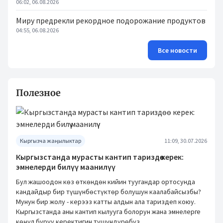
06:02, 06.08.2026
Миру предрекли рекордное подорожание продуктов
04:55, 06.08.2026
Все новости
Полезное
Кыргызча жаңылыктар
11:09, 30.07.2026
Кыргызстанда мурасты кантип тариздөө керек:
эмнелерди билүү маанилүү
Бул жашоодон көз өткөндөн кийин туугандар ортосунда
кандайдыр бир түшүнбөстүктөр болушун каалабайсызбы?
Мунун бир жолу - керээз катты алдын ала тариздеп коюу.
Кыргызстанда аны кантип кылууга болорун жана эмнелерге
көңүл буруу керектигин түшүндүрөбүз.