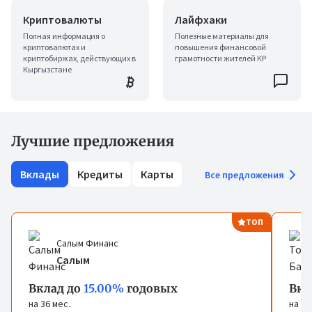
Криптовалюты
Лайфхаки
Полная информация о
Полезные материалы для
криптовалютах и
повышения финансовой
криптобиржах, действующих в
грамотности жителей КР
Кыргызстане
Лучшие предложения
Вклады
Кредиты
Карты
Все предложения
ТОП
Салым Финанс
Салым
Вклад до
15.00%
годовых
Вкл
на 36 мес.
на 72