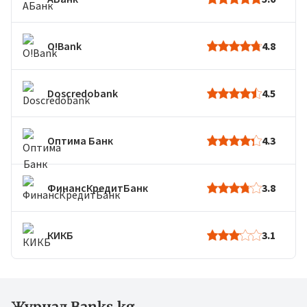
O!Bank
4.8
Doscredobank
4.5
Оптима Банк
4.3
ФинансКредитБанк
3.8
КИКБ
3.1
Журнал Banks.kg