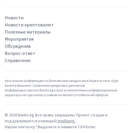
Новости
Новости криптовалют
Полезные материалы
Мероприятия
Обсуждения
Вопрос-ответ
Справочник
Актуальная информация по банковским продуктам в Кыргызстане. Курс
валют в Бишкеке. Сравнение кредитов и депозитов.
Информация портала Banks.kg носит исключительно информационный
характер и ни при каких условиях не является публичной офертой.
©
2026
Banks.kg Все права защищены. Проект создан и
поддерживается командой
Intelliants
.
Нашли опечатку? Выделите и нажмите Ctrl+Enter.