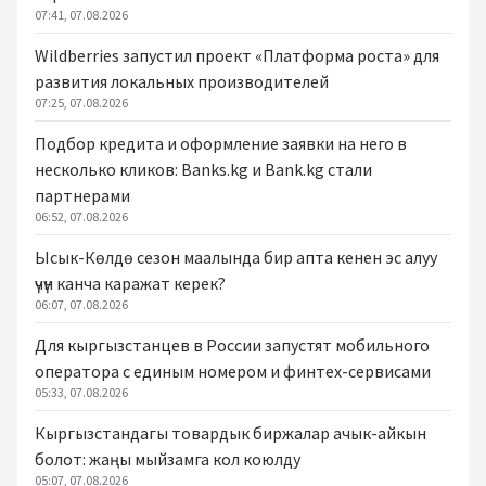
07:41, 07.08.2026
Wildberries запустил проект «Платформа роста» для
развития локальных производителей
07:25, 07.08.2026
Подбор кредита и оформление заявки на него в
несколько кликов: Banks.kg и Bank.kg стали
партнерами
06:52, 07.08.2026
Ысык-Көлдө сезон маалында бир апта кенен эс алуу
үчүн канча каражат керек?
06:07, 07.08.2026
Для кыргызстанцев в России запустят мобильного
оператора с единым номером и финтех-сервисами
05:33, 07.08.2026
Кыргызстандагы товардык биржалар ачык-айкын
болот: жаңы мыйзамга кол коюлду
05:07, 07.08.2026