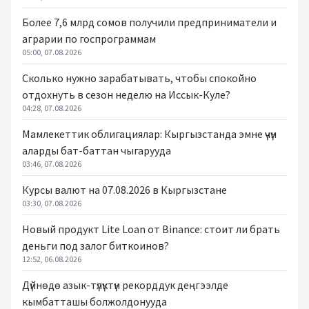
Более 7,6 млрд сомов получили предприниматели и
аграрии по госпрограммам
05:00, 07.08.2026
Сколько нужно зарабатывать, чтобы спокойно
отдохнуть в сезон неделю на Иссык-Куле?
04:28, 07.08.2026
Мамлекеттик облигациялар: Кыргызстанда эмне үчүн
аларды бат-баттан чыгарууда
03:46, 07.08.2026
Курсы валют на 07.08.2026 в Кыргызстане
03:30, 07.08.2026
Новый продукт Lite Loan от Binance: стоит ли брать
деньги под залог биткоинов?
12:52, 06.08.2026
Дүйнөдө азык-түлүктүн рекорддук деңгээлде
кымбатташы болжолдонууда