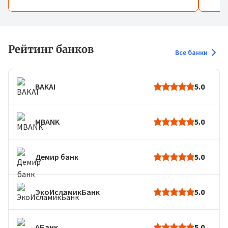
Рейтинг банков
Все банки
BAKAI
5.0
MBANK
5.0
Демир банк
5.0
ЭкоИсламикБанк
5.0
АБанк
5.0