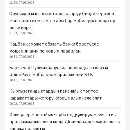
12:53, 07.08.2026
Орусиядагы кыргызстандыктар үчүн бирдиктүү номер
жана финтех-кызматтары бар мобилдик оператор
ишке кирет
11:51, 07.08.2026
Нацбанк сможет обязать банки бороться с
мошенниками по новым правилам
10:54, 07.08.2026
Банк «Бай-Тушум» запустил переводы на карты
UnionPay в мобильном приложении BTB
10:10, 07.08.2026
Кыргызстандыктардын пенсиялык топтоо
каражаттары жогору киреше алып келе алат
09:02, 07.08.2026
Ишкерлер жана айыл чарба өндүрүүчүлөрү мамлекеттик
программанын алкагында 7,6 миллиард сомдон ашык
каражат алышты