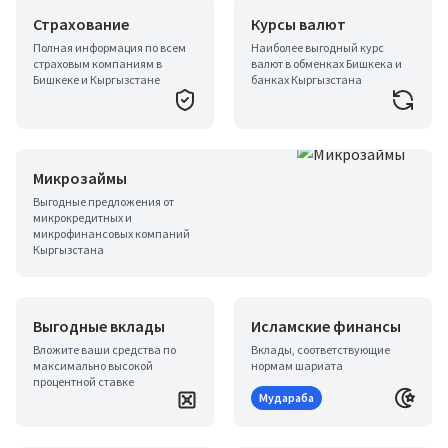
Страхование
Курсы валют
Полная информация по всем
Наиболее выгодный курс
страховым компаниям в
валют в обменках Бишкека и
Бишкеке и Кыргызстане
банках Кыргызстана
Микрозаймы
Выгодные предложения от
микрокредитных и
микрофинансовых компаний
Кыргызстана
Выгодные вклады
Исламские финансы
Вложите ваши средства по
Вклады, соответствующие
максимально высокой
нормам шариата
процентной ставке
Мудараба